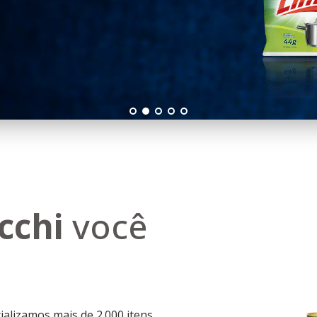
cchi
você
alizamos mais de 2.000 itens.